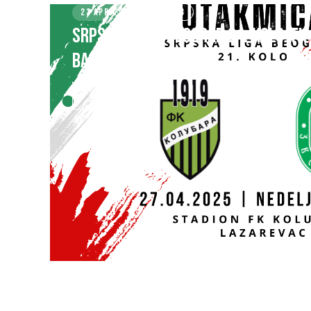
23 APRIL 2025
KLUB
SRPSKA LIGA – BEOGRAD 21. kolo: FK
BASK TEK
SAZNAJ VIŠE