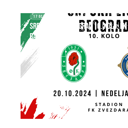
17 OCTOBER 2024
KLUB
SRPSKA LIGA – BEOGRAD 10. kolo: FK
RAVNA GORA BARAJEVO
SAZNAJ VIŠE