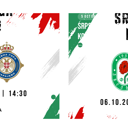
5 OCTOBER 2024
KLUB
 ZVEZDARA – FK
SRPSKA LIGA – BEO
KOLUBARA
SAZNAJ VIŠE