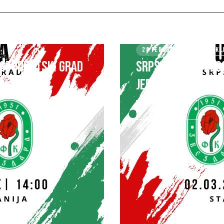
26 FEBRUARY 2025
KL
K STUDENTSKI GRAD
SRPSKA LIGA – BEO
JEDINSTVO (S)
SAZNAJ VIŠE