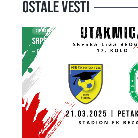
Ostale vesti
20 MARCH 2025
KLUB
SRPSKA LIGA – BEOGRAD 17. kolo: F
– FK ZVEZDARA
SAZNAJ VIŠE