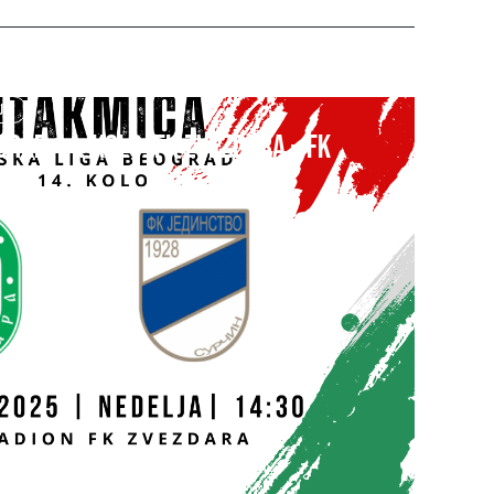
UB
GRAD 14. kolo: FK ZVEZDARA – FK