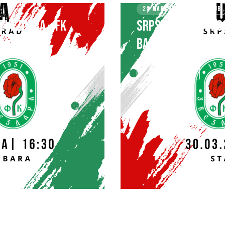
28 MARCH 2025
KLUB
 ZVEZDARA – FK
SRPSKA LIGA – BEO
BASK TEK
SAZNAJ VIŠE