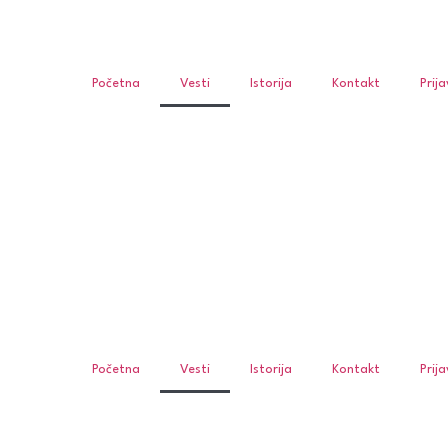
Početna
Vesti
Istorija
Kontakt
Prij
Početna
Vesti
Istorija
Kontakt
Prij