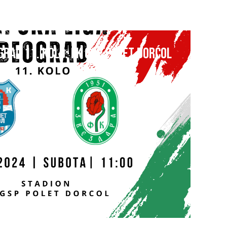
B
GRAD 11. kolo: FK GSP POLET DORĆOL