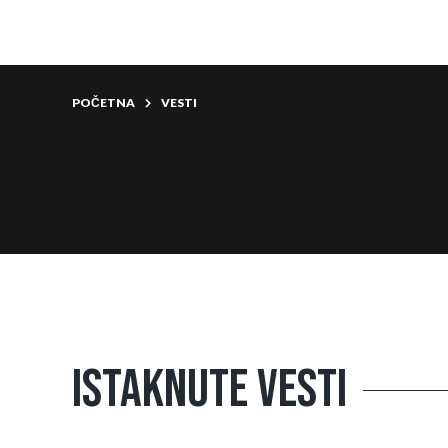
POČETNA
VESTI
Istaknute vesti