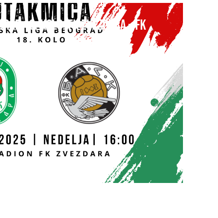
GRAD 18. kolo: FK ZVEZDARA – FK