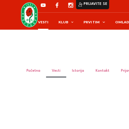
PRIJAVITE SE
VESTI
KLUB
PRVI TIM
OMLAD
Početna
Vesti
Istorija
Kontakt
Prij