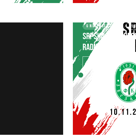
6 NOVEMBER 2024
KL
SRPSKA LIGA – BEO
RADNIČKI (O)
SAZNAJ VIŠE