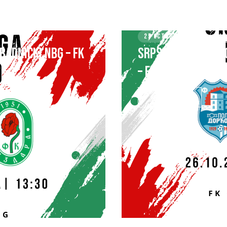
25 OCTOBER 2024
KLU
RADNIČKI NBG – FK
SRPSKA LIGA – BEO
– FK ZVEZDARA
SAZNAJ VIŠE