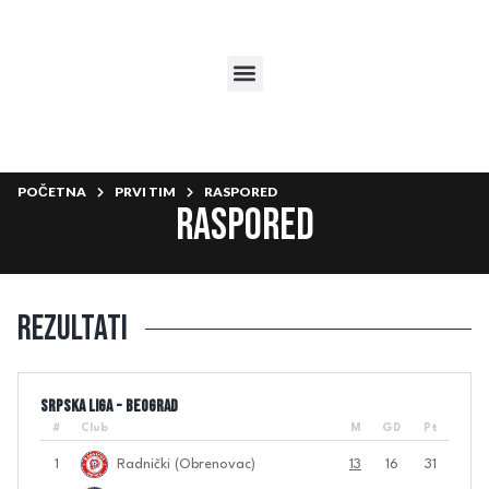
POČETNA
PRVI TIM
RASPORED
Raspored
Rezultati
Srpska liga - Beograd
#
Club
M
GD
Pt
1
Radnički (Obrenovac)
13
16
31