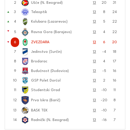
2
Ušće (N. Beograd)
13
20
31
3
Teleoptik
13
8
24
▲
4
Kolubara (Lazarevac)
13
5
22
▲
▼
5
Ravna Gora (Barajevo)
13
4
22
6
ZVEZDARA
13
6
20
▼
7
Jedinstvo (Surčin)
13
-4
18
8
Brodarac
13
4
17
9
Budućnost (Dudovica)
13
-5
16
10
GSP Polet Dorćol
13
2
16
11
Studentski Grad
13
-10
11
12
Prva Iskra (Barič)
13
-20
8
13
BASK TEK
13
-10
7
14
Radnički (N. Beograd)
13
-16
7