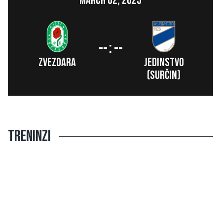
March 02, 2025
:
--
--
ZVEZDARA
Jedinstvo
(Surčin)
TRENINZI