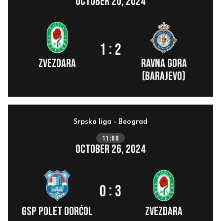
October 20, 2024
:
1
2
ZVEZDARA
Ravna Gora
(Barajevo)
Srpska liga - Beograd
11:00
October 26, 2024
:
0
3
GSP Polet Dorćol
ZVEZDARA