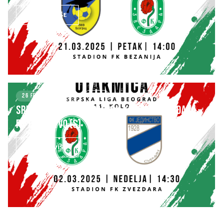
SAZNAJ VIŠE
26 FEBRUARY 2025
KLUB
SRPSKA LIGA – BEOGRAD 14. kolo: FK ZVEZDARA –
FK JEDINSTVO (S)
SAZNAJ VIŠE