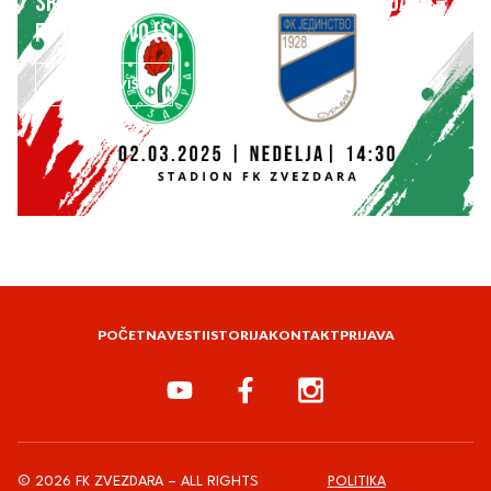
SRPSKA LIGA – BEOGRAD 14. kolo: FK ZVEZDARA –
FK JEDINSTVO (S)
SAZNAJ VIŠE
POČETNA
VESTI
ISTORIJA
KONTAKT
PRIJAVA
© 2026 FK ZVEZDARA – ALL RIGHTS
POLITIKA