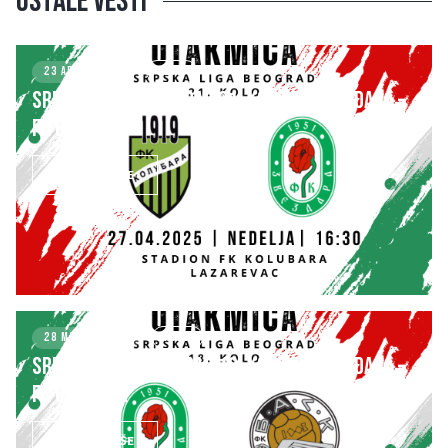
Ostale vesti
23 APRIL 2025
KLUB
SRPSKA LIGA – BEOGRAD 21. kolo: FK ZVEZDARA –
FK BASK TEK
SAZNAJ VIŠE
28 MARCH 2025
KLUB
SRPSKA LIGA – BEOGRAD 18. kolo: FK ZVEZDARA –
FK BASK TEK
SAZNAJ VIŠE