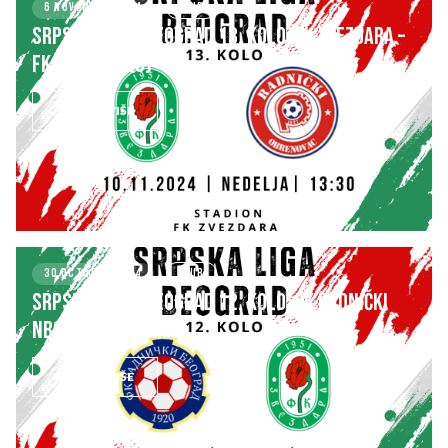
6 NOVEMBER 2024
KLUB
SRPSKA LIGA – BEOGRAD 13. kolo: FK ZVEZDARA –
FK RADNIČKI (O)
SAZNAJ VIŠE
30 OCTOBER 2024
KLUB
SRPSKA LIGA – BEOGRAD 12. kolo: FK RADNIČKI
NBG – FK ZVEZDARA
SAZNAJ VIŠE