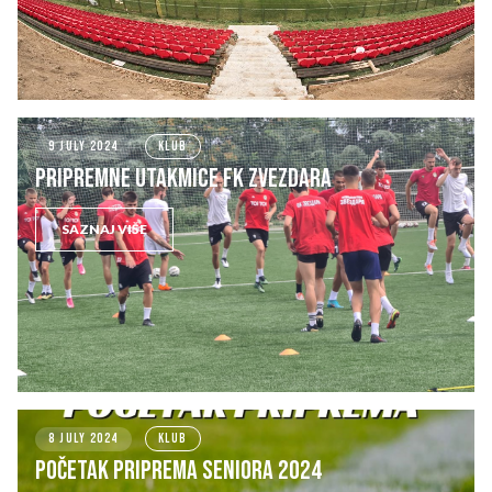
9 JULY 2024
KLUB
Pripremne utakmice FK Zvezdara
SAZNAJ VIŠE
8 JULY 2024
KLUB
Početak priprema seniora 2024