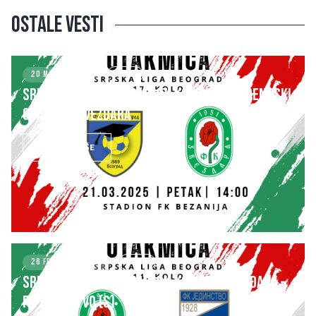
Ostale vesti
20 MARCH 2025
KLUB
SRPSKA LIGA – BEOGRAD 17. kolo: FK STUDENTSKI
GRAD – FK ZVEZDARA
SAZNAJ VIŠE
26 FEBRUARY 2025
KLUB
SRPSKA LIGA – BEOGRAD 14. kolo: FK ZVEZDARA –
FK JEDINSTVO (S)