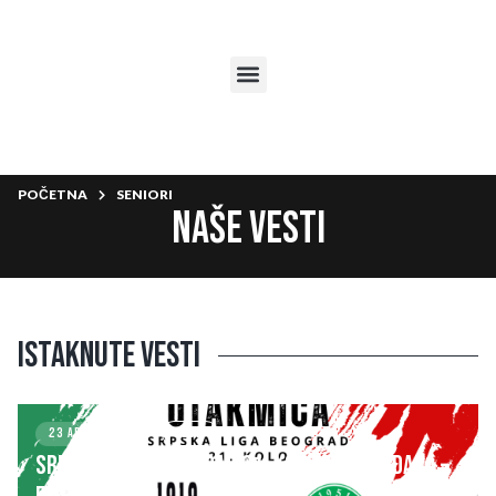
POČETNA
SENIORI
Naše vesti
Istaknute vesti
23 APRIL 2025
KLUB
SRPSKA LIGA – BEOGRAD 21. kolo: FK ZVEZDARA –