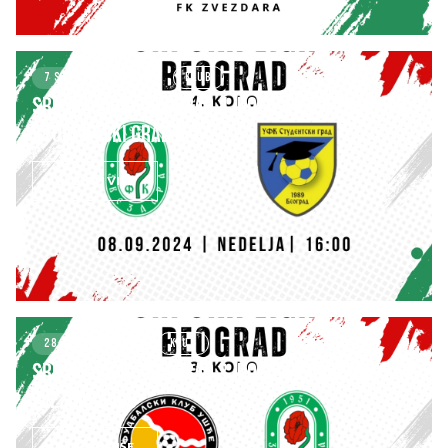
7 SEPTEMBER 2024
KLUB
SRPSKA LIGA – BEOGRAD 4. kolo: FK ZVEZDARA FK
STUDENTSKI GRAD 5:1
SAZNAJ VIŠE
28 AUGUST 2024
KLUB
SRPSKA LIGA – BEOGRAD 3. kolo: FK UŠĆE NBG – FK
ZVEZDARA 0:0
SAZNAJ VIŠE