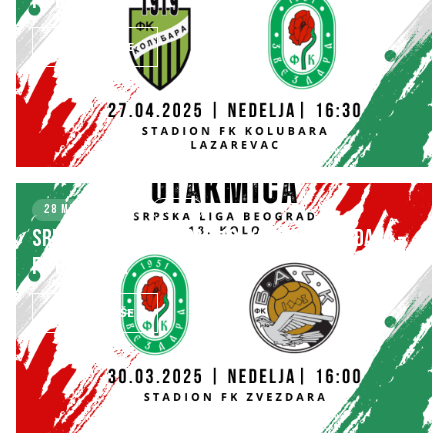
FK BASK TEK
SAZNAJ VIŠE
28 MARCH 2025
KLUB
SRPSKA LIGA – BEOGRAD 18. kolo: FK ZVEZDARA –
FK BASK TEK
SAZNAJ VIŠE