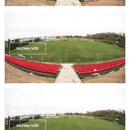
3 AUGUST 2024
KLUB
PRIPREMNA UTAKMICA: FK ZVEZDARA – FK
RADNIČKI (NB) 2:1
SAZNAJ VIŠE
1 AUGUST 2024
KLUB
PRIPREMNA UTAKMICA: FK ZVEZDARA – FK
ŽELEZNIČAR (Indjija) 2:3
SAZNAJ VIŠE