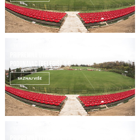
29 JULY 2024
KLUB
PRIPREMNA UTAKMICA: FK ZVEZDARA – FK
PODUNAVAC (Belegiš) 1:0
SAZNAJ VIŠE
26 JULY 2024
KLUB
PRIPREMNA UTAKMICA: FK ZVEZDARA – FK RAVNA