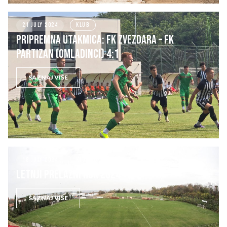
21 JULY 2024
KLUB
Pripremna utakmica: FK ZVEZDARA – FK
PARTIZAN (omladinci) 4:1
SAZNAJ VIŠE
18 JULY 2024
KLUB
LETNJI PRELAZNI ROK 2024
SAZNAJ VIŠE