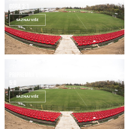
GORA 3:1
SAZNAJ VIŠE
24 JULY 2024
KLUB
PRIPREMNA UTAKMICA: FK ZVEZDARA – KOMGRAP
5:0
SAZNAJ VIŠE