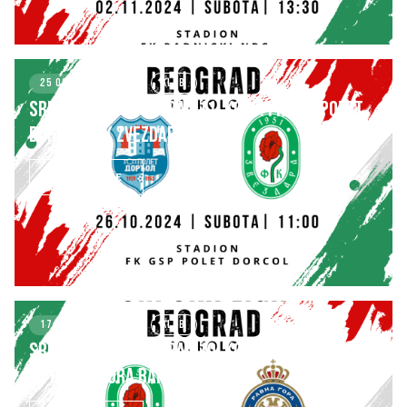
25 OCTOBER 2024
KLUB
SRPSKA LIGA – BEOGRAD 11. kolo: FK GSP POLET
DORĆOL – FK ZVEZDARA
SAZNAJ VIŠE
17 OCTOBER 2024
KLUB
SRPSKA LIGA – BEOGRAD 10. kolo: FK ZVEZDARA –
FK RAVNA GORA BARAJEVO