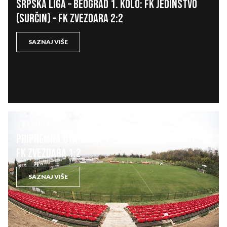
SRPSKA LIGA – BEOGRAD 1. kolo: FK JEDINSTVO
(Surčin) – FK ZVEZDARA 2:2
SAZNAJ VIŠE
8 AUGUST 2024
KLUB
PRIPREMNA UTAKMICA: FK NAFTAGAS (Elemir) –
FK ZVEZDARA 1:2
SAZNAJ VIŠE