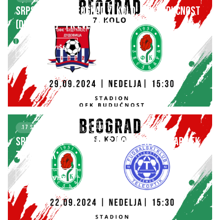
SRPSKA LIGA – BEOGRAD 7. kolo: OFK BUDUĆNOST
(Dudovica) – FK ZVEZDARA
SAZNAJ VIŠE
17 SEPTEMBER 2024
KLUB
SRPSKA LIGA – BEOGRAD 6. kolo: FK ZVEZDARA FK
TELEOPTIK
SAZNAJ VIŠE