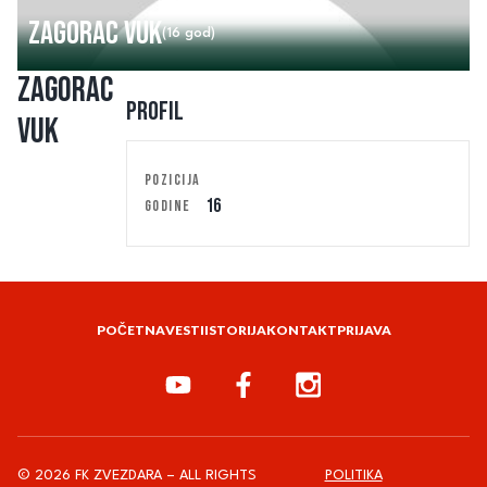
Zagorac Vuk
(16 god)
Zagorac
Profil
Vuk
POZICIJA
16
GODINE
POČETNA
VESTI
ISTORIJA
KONTAKT
PRIJAVA
© 2026 FK ZVEZDARA – ALL RIGHTS
POLITIKA