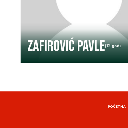
Zafirović Pavle
(12 god)
POČETNA