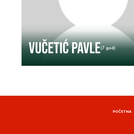
Vučetić Pavle
(7 god)
POČETNA