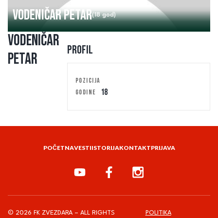
Vodeničar Petar
(18 god)
Vodeničar
Profil
Petar
POZICIJA
18
GODINE
POČETNA
VESTI
ISTORIJA
KONTAKT
PRIJAVA
© 2026 FK ZVEZDARA – ALL RIGHTS
POLITIKA