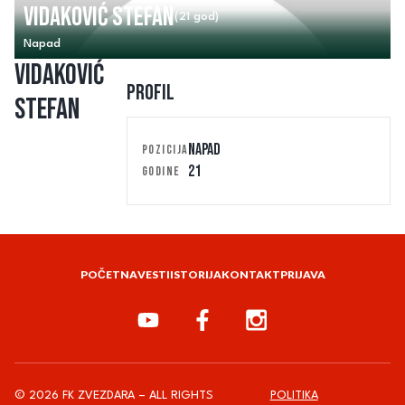
Vidaković Stefan
(21 god)
Napad
Vidaković
Profil
Stefan
NAPAD
POZICIJA
21
GODINE
POČETNA
VESTI
ISTORIJA
KONTAKT
PRIJAVA
© 2026 FK ZVEZDARA – ALL RIGHTS
POLITIKA