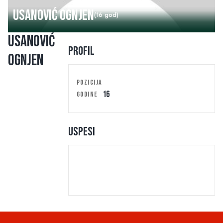
Usanović Ognjen
(16 god)
Usanović
Profil
Ognjen
POZICIJA
16
GODINE
Uspesi