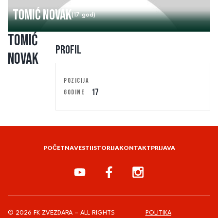
Tomić Novak
(17 god)
Tomić
Profil
Novak
POZICIJA
17
GODINE
POČETNA
VESTI
ISTORIJA
KONTAKT
PRIJAVA
© 2026 FK ZVEZDARA – ALL RIGHTS
POLITIKA