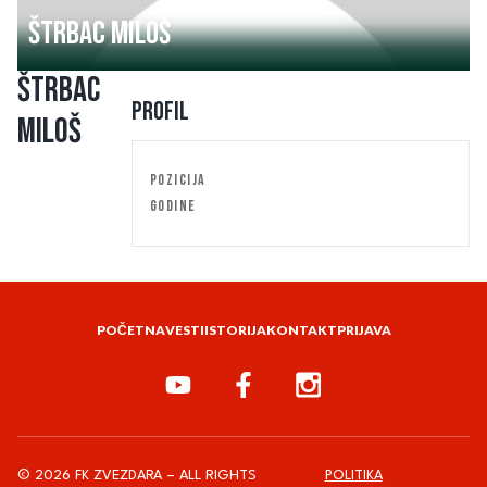
Štrbac Miloš
Štrbac
Profil
Miloš
POZICIJA
GODINE
POČETNA
VESTI
ISTORIJA
KONTAKT
PRIJAVA
© 2026 FK ZVEZDARA – ALL RIGHTS
POLITIKA