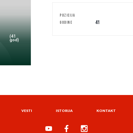
POZICIJA
41
GODINE
(41
god)
VESTI
ISTORIJA
KONTAKT