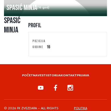
Spasić Minja
(16 god)
Spasić
Profil
Minja
POZICIJA
16
GODINE
POČETNA
VESTI
ISTORIJA
KONTAKT
PRIJAVA
© 2026 FK ZVEZDARA – ALL RIGHTS
POLITIKA