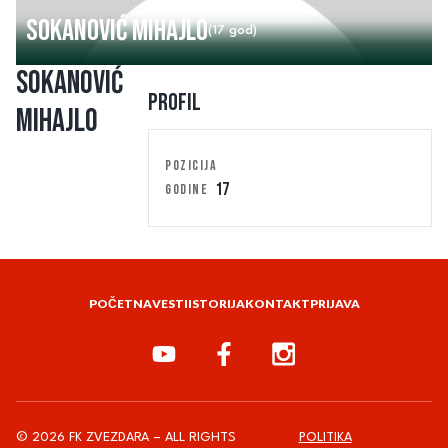
Sokanović Mihajlo
(17 god)
Sokanović
Profil
Mihajlo
POZICIJA
17
GODINE
POČETNA
VESTI
ISTORIJA
KONTAKT
PRIJAVA
© 2026 FK ZVEZDARA – ALL RIGHTS
POLITIKA