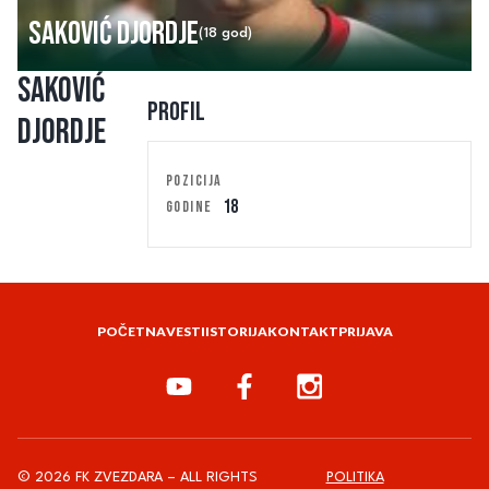
Saković Djordje
(18 god)
Saković
Profil
Djordje
POZICIJA
18
GODINE
POČETNA
VESTI
ISTORIJA
KONTAKT
PRIJAVA
© 2026 FK ZVEZDARA – ALL RIGHTS
POLITIKA