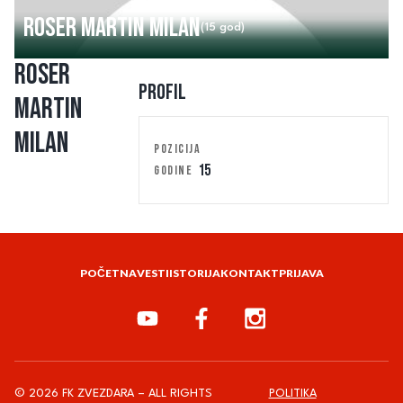
Roser Martin Milan
(15 god)
Roser
Profil
Martin
Milan
POZICIJA
15
GODINE
POČETNA
VESTI
ISTORIJA
KONTAKT
PRIJAVA
© 2026 FK ZVEZDARA – ALL RIGHTS
POLITIKA