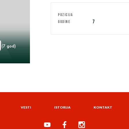
POZICIJA
7
GODINE
j
(7 god)
VESTI
ISTORIJA
KONTAKT