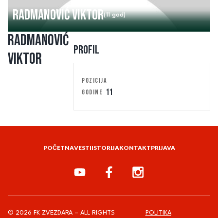
Radmanović Viktor
(11 god)
Radmanović
Profil
Viktor
POZICIJA
11
GODINE
POČETNA
VESTI
ISTORIJA
KONTAKT
PRIJAVA
© 2026 FK ZVEZDARA – ALL RIGHTS
POLITIKA