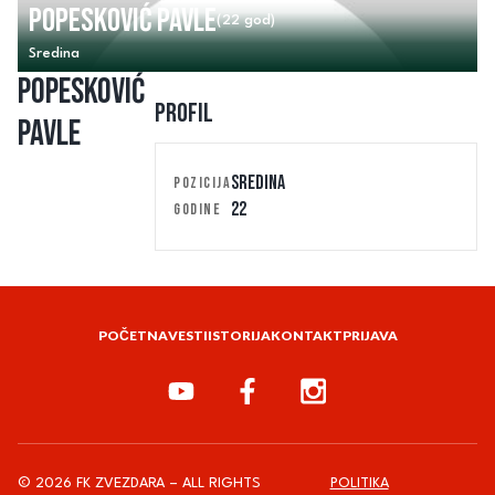
Popesković Pavle
(22 god)
Sredina
Popesković
Profil
Pavle
SREDINA
POZICIJA
22
GODINE
POČETNA
VESTI
ISTORIJA
KONTAKT
PRIJAVA
© 2026 FK ZVEZDARA – ALL RIGHTS
POLITIKA