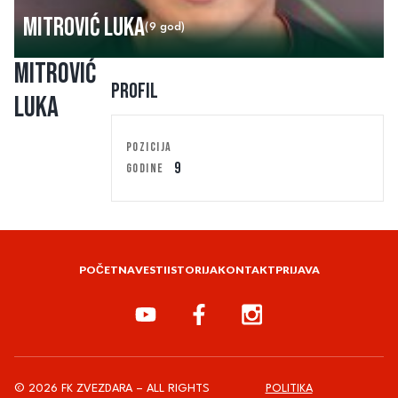
Mitrović Luka
(9 god)
Mitrović
Profil
Luka
POZICIJA
9
GODINE
POČETNA
VESTI
ISTORIJA
KONTAKT
PRIJAVA
© 2026 FK ZVEZDARA – ALL RIGHTS
POLITIKA