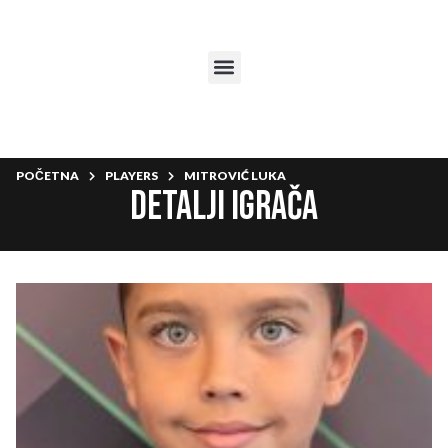
POČETNA
PLAYERS
MITROVIĆ LUKA
Detalji igrača