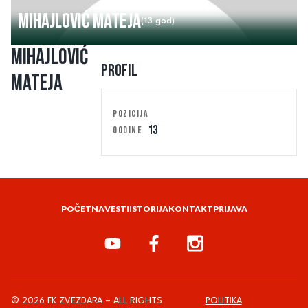
Mihajlović Mateja
(13 god)
Mihajlović
Profil
Mateja
POZICIJA
13
GODINE
POČETNA
VESTI
ISTORIJA
KONTAKT
PRIJAVA
© 2026 FK ZVEZDARA – ALL RIGHTS
POLITIKA