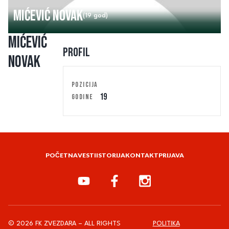
Mićević Novak
(19 god)
Mićević
Profil
Novak
POZICIJA
19
GODINE
POČETNA
VESTI
ISTORIJA
KONTAKT
PRIJAVA
© 2026 FK ZVEZDARA – ALL RIGHTS
POLITIKA