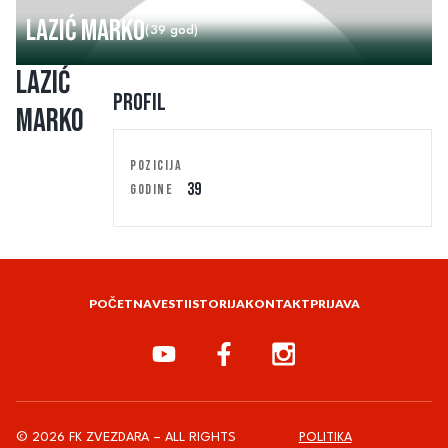
Lazić Marko
(39 god)
Lazić
Profil
Marko
POZICIJA
39
GODINE
POČETNA
VESTI
ISTORIJA
KONTAKT
PRIJAVA
© 2026 FK ZVEZDARA – ALL RIGHTS
POLITIKA