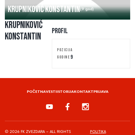
Krupniković Konstantin
(9 god)
Krupniković
Profil
Konstantin
POZICIJA
9
GODINE
POČETNA
VESTI
ISTORIJA
KONTAKT
PRIJAVA
© 2026 FK ZVEZDARA – ALL RIGHTS
POLITIKA