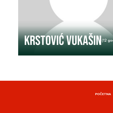
Krstović Vukašin
(12 go
POČETNA