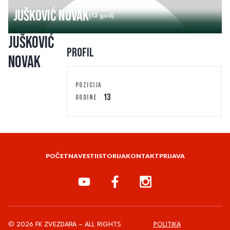
Jušković Novak
(13 god)
Jušković
Profil
Novak
POZICIJA
13
GODINE
POČETNA
VESTI
ISTORIJA
KONTAKT
PRIJAVA
© 2026 FK ZVEZDARA – ALL RIGHTS
POLITIKA