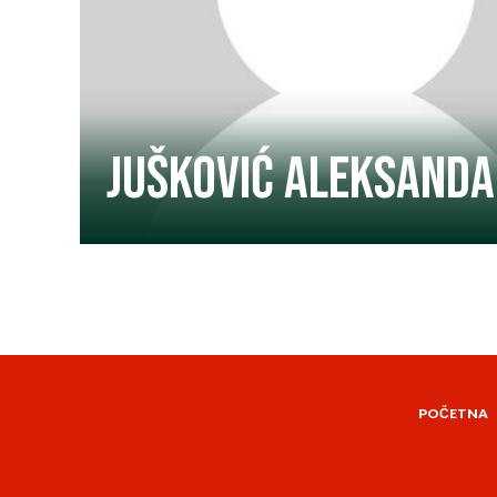
Jušković Aleksand
POČETNA