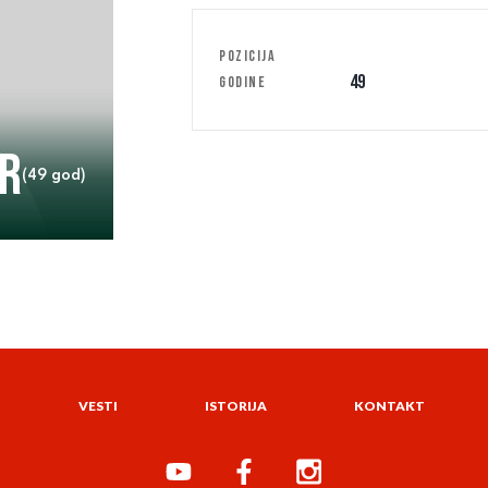
POZICIJA
49
GODINE
ar
(49 god)
VESTI
ISTORIJA
KONTAKT