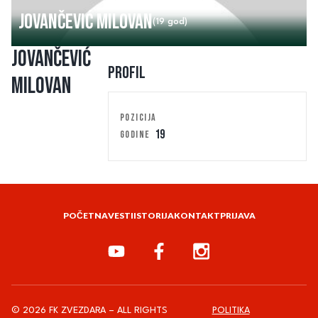
Jovančević Milovan
(19 god)
Jovančević
Profil
Milovan
POZICIJA
19
GODINE
POČETNA
VESTI
ISTORIJA
KONTAKT
PRIJAVA
© 2026 FK ZVEZDARA – ALL RIGHTS
POLITIKA