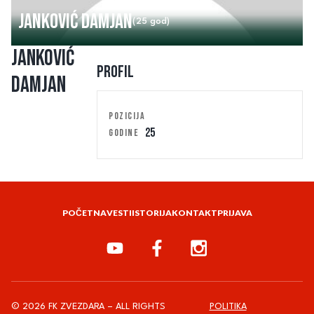
Janković Damjan
(25 god)
Janković
Profil
Damjan
POZICIJA
25
GODINE
POČETNA
VESTI
ISTORIJA
KONTAKT
PRIJAVA
© 2026 FK ZVEZDARA – ALL RIGHTS
POLITIKA