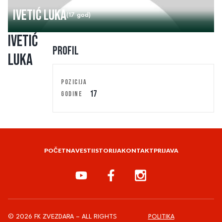
Ivetić Luka
(17 god)
Ivetić
Profil
Luka
POZICIJA
17
GODINE
POČETNA
VESTI
ISTORIJA
KONTAKT
PRIJAVA
© 2026 FK ZVEZDARA – ALL RIGHTS
POLITIKA