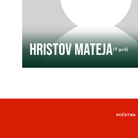
Hristov Mateja
(9 god)
POČETNA