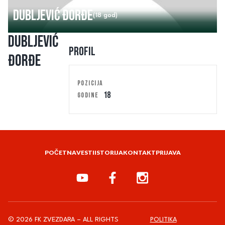
Dubljević Đorđe
(18 god)
Dubljević
Profil
Đorđe
POZICIJA
18
GODINE
POČETNA
VESTI
ISTORIJA
KONTAKT
PRIJAVA
© 2026 FK ZVEZDARA – ALL RIGHTS
POLITIKA