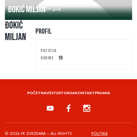
Đokić Miljan
(19 god)
Đokić
Profil
Miljan
POZICIJA
19
GODINE
POČETNA
VESTI
ISTORIJA
KONTAKT
PRIJAVA
© 2026 FK ZVEZDARA – ALL RIGHTS
POLITIKA