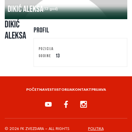
Dikić Aleksa
(13 god)
Dikić
Profil
Aleksa
POZICIJA
13
GODINE
POČETNA
VESTI
ISTORIJA
KONTAKT
PRIJAVA
© 2026 FK ZVEZDARA – ALL RIGHTS
POLITIKA