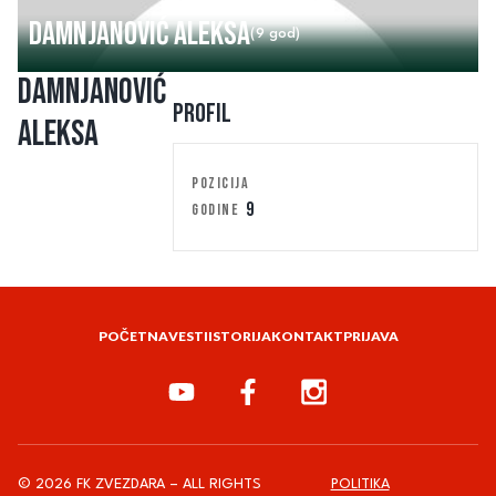
Damnjanović Aleksa
(9 god)
Damnjanović
Profil
Aleksa
POZICIJA
9
GODINE
POČETNA
VESTI
ISTORIJA
KONTAKT
PRIJAVA
© 2026 FK ZVEZDARA – ALL RIGHTS
POLITIKA