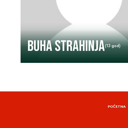
Buha Strahinja
(13 god)
POČETNA