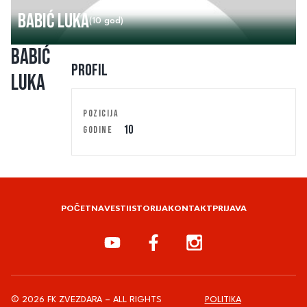
Babić Luka
(10 god)
Babić
Profil
Luka
POZICIJA
10
GODINE
POČETNA
VESTI
ISTORIJA
KONTAKT
PRIJAVA
© 2026 FK ZVEZDARA – ALL RIGHTS
POLITIKA