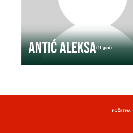
Antić Aleksa
(11 god)
POČETNA