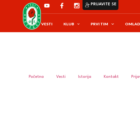
PRIJAVITE SE
VESTI
KLUB
PRVI TIM
OMLAD
Početna
Vesti
Istorija
Kontakt
Prij