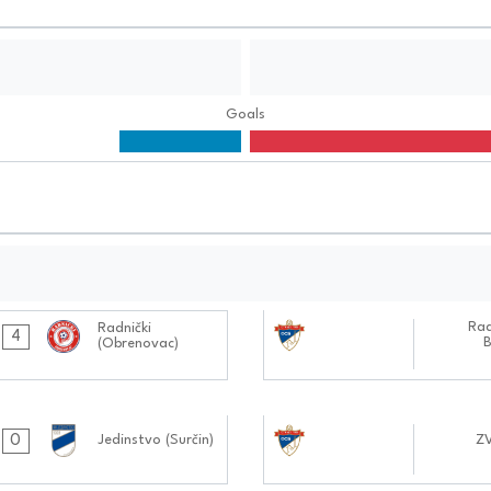
Goals
02.11.2024
Rad
Radnički
4
B
(Obrenovac)
0101:1111
02.11.2024
0
Jedinstvo (Surčin)
Z
1212:1111