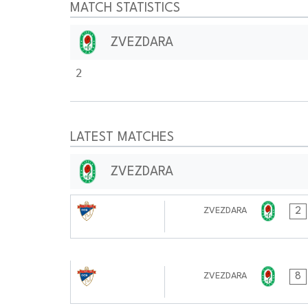
MATCH STATISTICS
ZVEZDARA
2
LATEST MATCHES
ZVEZDARA
10.11.2024
2
ZVEZDARA
0101:1111
02.11.2024
8
ZVEZDARA
1111:1111