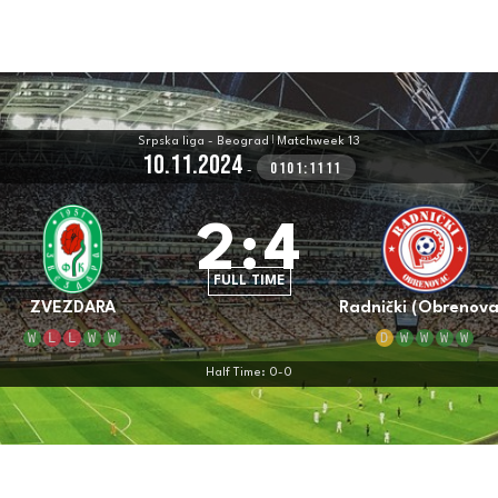
Srpska liga - Beograd
|
Matchweek 13
10.11.2024
0101:1111
-
2
:
4
FULL TIME
ZVEZDARA
Radnički (Obrenova
W
L
L
W
W
D
W
W
W
W
Half Time: 0-0