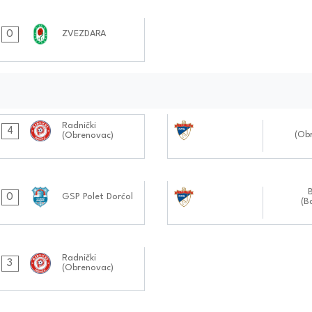
0
ZVEZDARA
03.11.2024
Radnički
4
(Ob
(Obrenovac)
1010:1111
02.11.2024
0
GSP Polet Dorćol
(B
1111:1111
Radnički
3
(Obrenovac)