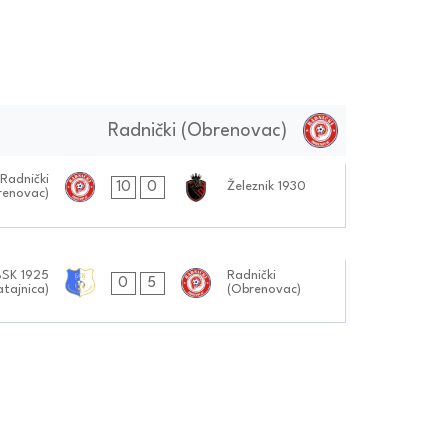
Radnički (Obrenovac)
Radnički
10
0
Železnik 1930
renovac)
BSK 1925
Radnički
0
5
atajnica)
(Obrenovac)