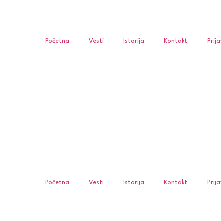
Početna
Vesti
Istorija
Kontakt
Prij
Početna
Vesti
Istorija
Kontakt
Prij