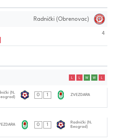
Radnički (Obrenovac)
4
L
L
W
W
L
nički (N.
0
1
ZVEZDARA
eograd)
Radnički (N.
0
1
VEZDARA
Beograd)