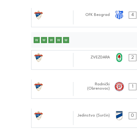
26.10.2024
4
OFK Beograd
0404:1010
W
W
W
W
W
10.11.2024
2
ZVEZDARA
0101:1111
02.11.2024
Radnički
1
(Obrenovac)
0101:1111
27.10.2024
0
Jedinstvo (Surčin)
0202:1010