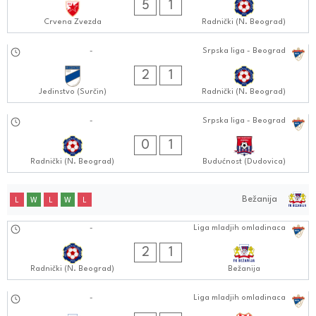
5
1
Crvena Zvezda
Radnički (N. Beograd)
01.09.2024
-
Srpska liga - Beograd
0404:0909
2
1
Jedinstvo (Surčin)
Radnički (N. Beograd)
24.08.2024
-
Srpska liga - Beograd
0404:0808
0
1
Radnički (N. Beograd)
Budućnost (Dudovica)
Bežanija
L
W
L
W
L
07.09.2024
-
Liga mladjih omladinaca
1010:0909
2
1
Radnički (N. Beograd)
Bežanija
31.08.2024
-
Liga mladjih omladinaca
0909:0808