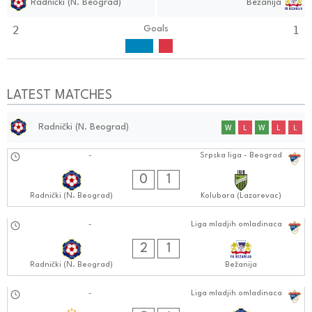
Radnički (N. Beograd)
Bežanija
2
1
Goals
LATEST MATCHES
Radnički (N. Beograd)
W
L
W
L
L
07.09.2024
-
Srpska liga - Beograd
0404:0909
0
1
Radnički (N. Beograd)
Kolubara (Lazarevac)
07.09.2024
-
Liga mladjih omladinaca
1010:0909
2
1
Radnički (N. Beograd)
Bežanija
02.09.2024
-
Liga mladjih omladinaca
1111:0909