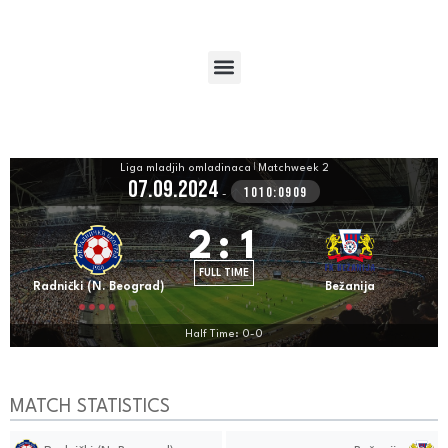
Liga mladjih omladinaca
|
Matchweek 2
07.09.2024
1010:0909
-
2
:
1
FULL TIME
Radnički (N. Beograd)
Bežanija
Half Time: 0-0
MATCH STATISTICS