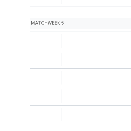
1111:0909
MATCHWEEK 5
28.09.2024
1010:0909
28.09.2024
1111:0909
28.09.2024
1212:0909
28.09.2024
0303:0909
29.09.2024
0909:0909