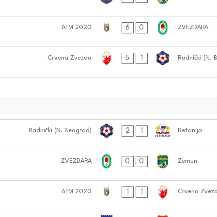
6
0
AFM 2020
ZVEZDARA
5
1
Crvena Zvezda
Radnički (N. 
2
1
Radnički (N. Beograd)
Bežanija
0
0
ZVEZDARA
Zemun
1
1
AFM 2020
Crvena Zvez