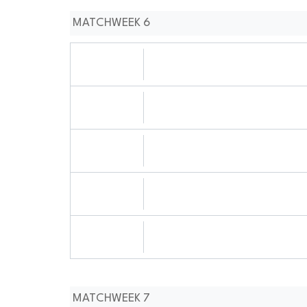
MATCHWEEK 6
05.10.2024
0505:1010
05.10.2024
0909:1010
05.10.2024
0909:1010
05.10.2024
0606:1010
06.10.2024
1111:1010
MATCHWEEK 7