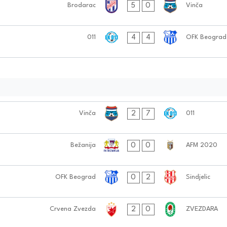
5
0
Brodarac
Vinča
4
4
011
OFK Beograd
2
7
Vinča
011
0
0
Bežanija
AFM 2020
0
2
OFK Beograd
Sindjelic
2
0
Crvena Zvezda
ZVEZDARA