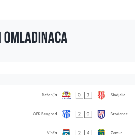
h omladinaca
0
3
Bežanija
Sindjelic
2
0
OFK Beograd
Brodarac
2
4
Vinča
Zemun