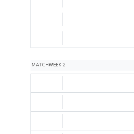
1010:0808
31.08.2024
1111:0808
02.09.2024
1111:0909
MATCHWEEK 2
07.09.2024
1010:0909
07.09.2024
1111:0909
07.09.2024
0303:0909