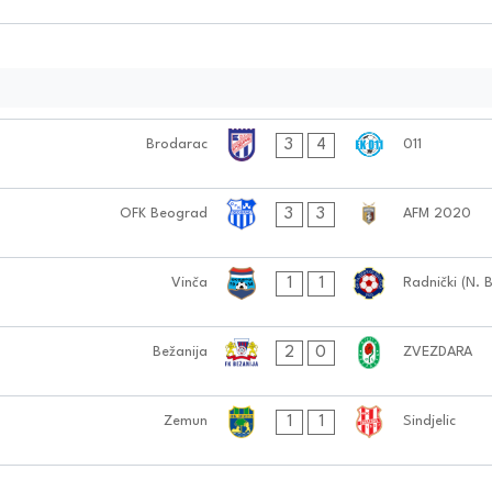
3
4
Brodarac
011
3
3
OFK Beograd
AFM 2020
1
1
Vinča
Radnički (N. 
2
0
Bežanija
ZVEZDARA
1
1
Zemun
Sindjelic