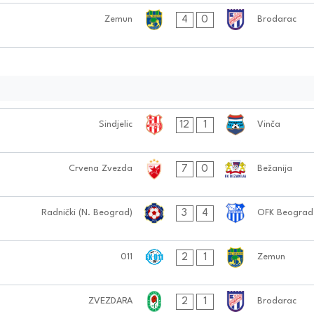
4
0
Zemun
Brodarac
12
1
Sindjelic
Vinča
7
0
Crvena Zvezda
Bežanija
3
4
Radnički (N. Beograd)
OFK Beograd
2
1
011
Zemun
2
1
ZVEZDARA
Brodarac