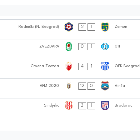
2
1
Radnički (N. Beograd)
Zemun
0
1
ZVEZDARA
011
4
1
Crvena Zvezda
OFK Beograd
12
0
AFM 2020
Vinča
3
1
Sindjelic
Brodarac