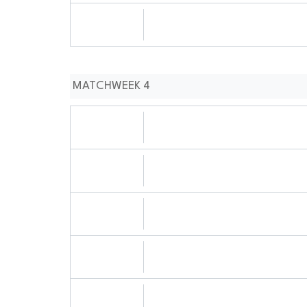
15.09.2024
0909:0909
MATCHWEEK 4
21.09.2024
0909:0909
21.09.2024
0909:0909
21.09.2024
1010:0909
21.09.2024
0101:0909
22.09.2024