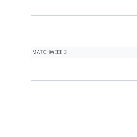
08.09.2024
1212:0909
08.09.2024
0101:0909
MATCHWEEK 3
14.09.2024
1212:0909
14.09.2024
0303:0909
14.09.2024
0404:0909
14.09.2024
0505:0909