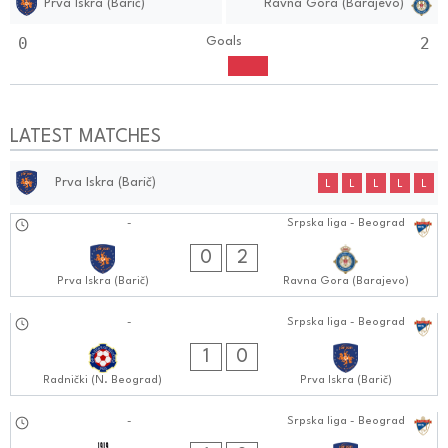
Prva Iskra (Barič)
Ravna Gora (Barajevo)
0
2
Goals
LATEST MATCHES
Prva Iskra (Barič)
L
L
L
L
L
28.09.2024
-
Srpska liga - Beograd
1111:0909
0
2
Prva Iskra (Barič)
Ravna Gora (Barajevo)
21.09.2024
-
Srpska liga - Beograd
0303:0909
1
0
Radnički (N. Beograd)
Prva Iskra (Barič)
15.09.2024
-
Srpska liga - Beograd
0707:0909