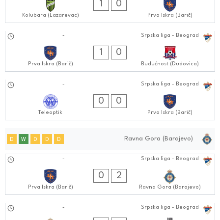
1
0
Kolubara (Lazarevac)
Prva Iskra (Barič)
07.09.2024
-
Srpska liga - Beograd
1111:0909
1
0
Prva Iskra (Barič)
Budućnost (Dudovica)
31.08.2024
-
Srpska liga - Beograd
1111:0808
0
0
Teleoptik
Prva Iskra (Barič)
Ravna Gora (Barajevo)
D
W
D
D
D
28.09.2024
-
Srpska liga - Beograd
1111:0909
0
2
Prva Iskra (Barič)
Ravna Gora (Barajevo)
21.09.2024
-
Srpska liga - Beograd
0303:0909