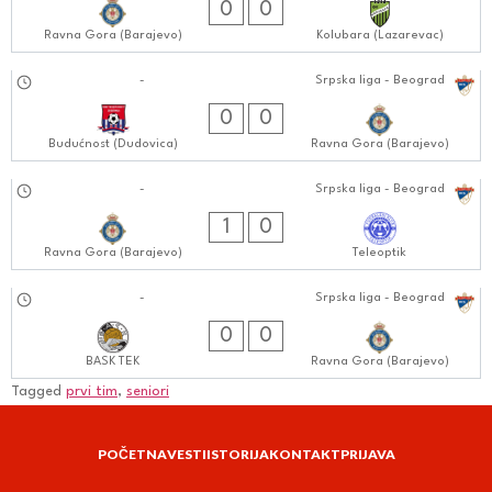
0
0
Ravna Gora (Barajevo)
Kolubara (Lazarevac)
15.09.2024
-
Srpska liga - Beograd
0404:0909
0
0
Budućnost (Dudovica)
Ravna Gora (Barajevo)
07.09.2024
-
Srpska liga - Beograd
0404:0909
1
0
Ravna Gora (Barajevo)
Teleoptik
30.08.2024
-
Srpska liga - Beograd
0404:0808
0
0
BASK TEK
Ravna Gora (Barajevo)
Tagged
prvi tim
,
seniori
POČETNA
VESTI
ISTORIJA
KONTAKT
PRIJAVA