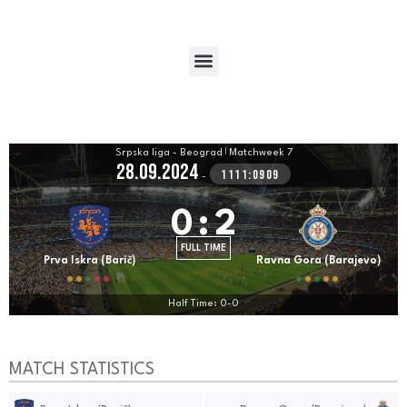
Srpska liga - Beograd
|
Matchweek 7
28.09.2024
1111:0909
-
0
:
2
FULL TIME
Prva Iskra (Barič)
Ravna Gora (Barajevo)
Half Time: 0-0
MATCH STATISTICS