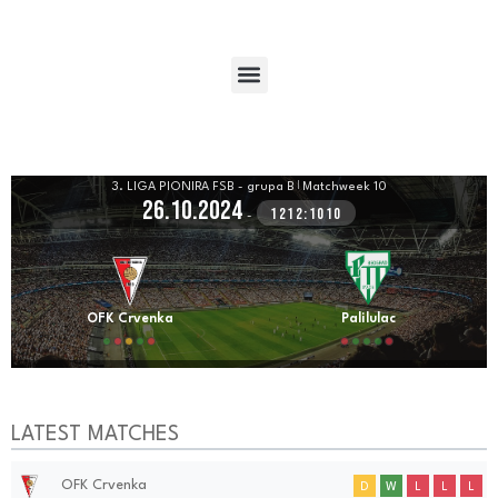
3. LIGA PIONIRA FSB - grupa B
|
Matchweek 10
26.10.2024
1212:1010
-
OFK Crvenka
Palilulac
LATEST MATCHES
OFK Crvenka
D
W
L
L
L