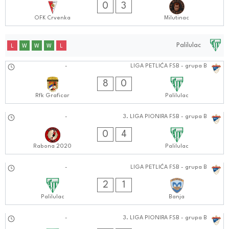
0
3
OFK Crvenka
Milutinac
Palilulac
L
W
W
W
L
19.10.2024
-
LIGA PETLIĆA FSB - grupa B
0404:1010
8
0
Rfk Graficar
Palilulac
13.10.2024
-
3. LIGA PIONIRA FSB - grupa B
1111:1010
0
4
Rabona 2020
Palilulac
12.10.2024
-
LIGA PETLIĆA FSB - grupa B
0101:1010
2
1
Palilulac
Banja
06.10.2024
-
3. LIGA PIONIRA FSB - grupa B
1212:1010