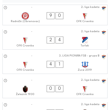
26.10.2024
-
2. liga kadeta
1010:1010
9
0
Radnički (Obrenovac)
OFK Crvenka
20.10.2024
-
2. liga kadeta
0303:1010
2
4
OFK Crvenka
Torlak
13.10.2024
-
3. LIGA PIONIRA FSB - grupa B
1111:1010
4
1
OFK Crvenka
Zuce 2019
12.10.2024
-
2. liga kadeta
1212:1010
0
0
Železnik 1930
OFK Crvenka
06.10.2024
-
2. liga kadeta
1111:1010