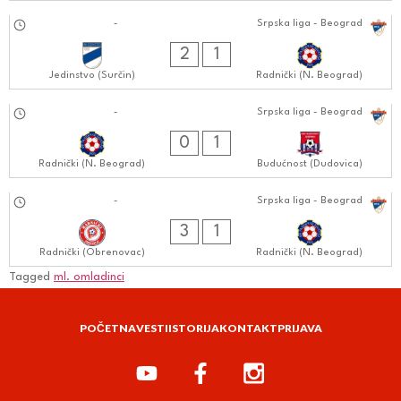
01.09.2024
-
Srpska liga - Beograd
0404:0909
2
1
Jedinstvo (Surčin)
Radnički (N. Beograd)
24.08.2024
-
Srpska liga - Beograd
0404:0808
0
1
Radnički (N. Beograd)
Budućnost (Dudovica)
17.08.2024
-
Srpska liga - Beograd
0404:0808
3
1
Radnički (Obrenovac)
Radnički (N. Beograd)
Tagged
ml. omladinci
POČETNA
VESTI
ISTORIJA
KONTAKT
PRIJAVA