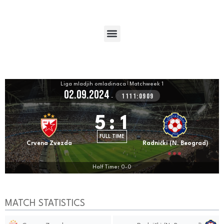
Liga mladjih omladinaca
|
Matchweek 1
02.09.2024
1111:0909
-
5
:
1
FULL TIME
Crvena Zvezda
Radnički (N. Beograd)
Half Time: 0-0
MATCH STATISTICS